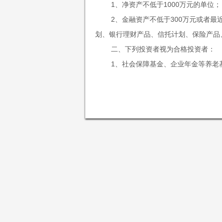
1、净资产不低于1000万元的单位；
2、金融资产不低于300万元或者
划、银行理财产品、信托计划、保险产品
二、下列投资者视为合格投资者：
1、社会保障基金、企业年金等养老
2、依法设立并在基金业协会备案的
正圆投资成立于2015年10月28日，总部
3、投资于所管理私募基金的私募基
民币，是依法成立的专业私募基金管理公司。20
4、中国证监会规定的其他投资者。
如果您继续访问或使用本网站及其所
中国证券投资基金协会基金管理人资格（协会备案
规，同意并接受以下条款及相关约束。如
广东正圆私募基金管理
正圆投资秉持“守正、圆融、合作、共赢”
“本网站”指由
成广告或分销、销售要约，或招揽买入任
济结构转型，持续为客户创造价值！
提供的信息及资料作出投资决策。
本公司可更改或修订本网站所载信息
与本网站所载信息及资料有关的所有