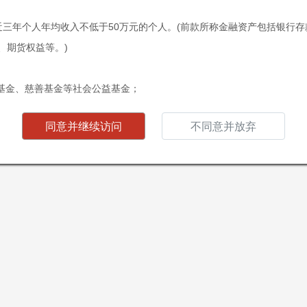
ABOUT
US
最近三年个人年均收入不低于50万元的个人。(前款所称金融资产包括银行
—
—
公司简介
、期货权益等。)
基金、慈善基金等社会公益基金；
投资计划；
位于广州，注册资本1000万元人
同意并继续访问
不同意并放弃
金管理人及其从业人员；
15年12月2日，正圆投资获得
载资料，即表明您声明及保证您或您所代表的机构为“合格投资者”，并
编号：P1028537）。
果您不符合“合格投资者”标准或不同意下列条款及相关约束，请勿继续访
有限公司（以下简称“本公司”）所有并发布的网站及其所载信息及资料。
的经营理念，致力于服务中国经
何证券、基金或其他投资工具的邀请或要约。站所提供的资料并非投资建
及资料，毋须事前通知，本公司并不承诺实时更新本网站信息及资料。
more >>
版权、专利权、知识产权及其他产权均为本公司所有。本公司概不向浏览