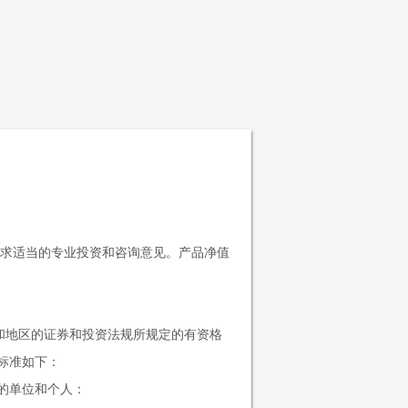
息
招贤纳士
联系我们
登录/注册
求适当的专业投资和咨询意见。产品净值
家和地区的证券和投资法规所规定的有资格
标准如下：
的单位和个人：