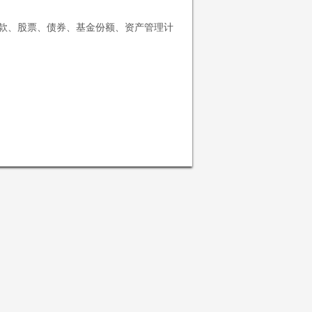
存款、股票、债券、基金份额、资产管理计
将遵守对您适用的司法区域的有关法律及法
问或使用本网站及其所载信息及资料。
本网站所载信息及资料仅供参考，并不构
议或咨询意见，投资者不应依赖本网站所
该资料人士发出、转让或以任何方式转移